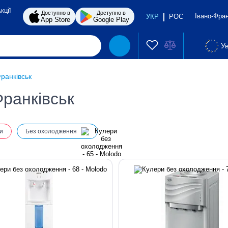
кції
Доступно в
Доступно в
Івано-Фра
УКР
РОС
App Store
Google Play
Ув
Франківськ
Франківськ
и
Без охолодження