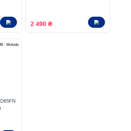
2 490 ₴
t D65FN
я