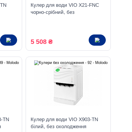
-TN
Кулер для води VIO Х21-FNC
чорно-срібний, без
охолодження, з шафкою
5 508 ₴
3-TN
Кулер для води VIO X903-TN
я
білий, без охолодження