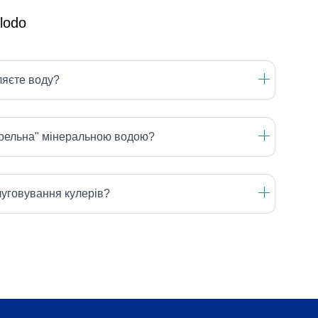
ляєте воду?
ерельна" мінеральною водою?
луговування кулерів?