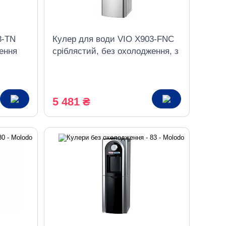
3-TN
Кулер для води VIO X903-FNC
ення
сріблястий, без охолодження, з
шафкою
5 481 ₴