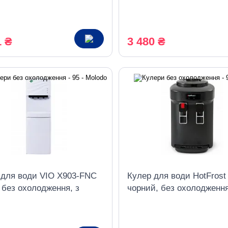
1 ₴
3 480 ₴
 для води VIO X903-FNC
Кулер для води HotFros
 без охолодження, з
чорний, без охолодженн
ою