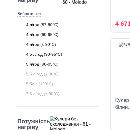
нагріву
Вибрати все
4 67
4 л/год (87-90°C)
4 л/год (90-95°C)
4 л/год (≤ 90°C)
4.5 л/год (90-95°C)
5 л/год (90-95°C)
5.5 л/год (≤ 90°C)
5.5л/г. (≤90°C)
7.5 л/год (≤ 90°C)
Кулер
білий,
шафк
Потужність
нагріву