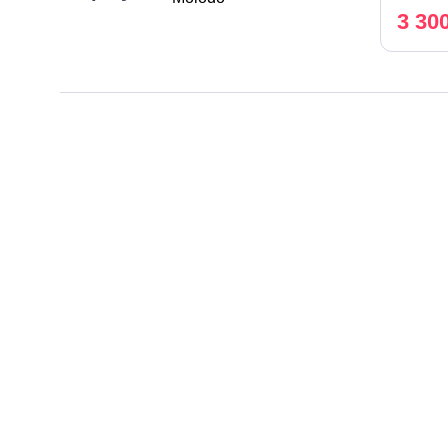
3 30
Вибрати все
420 Вт
450 Вт
500 Вт
550 Вт
650 Вт
800 Вт
Країна-
виробник
Вибрати все
Китай