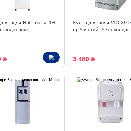
для води HotFrost V118F
Кулер для води VIO X90
охолодження)
сріблястий, без охолодж
9 ₴
3 480 ₴