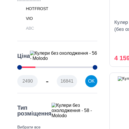
HOTFROST
VIO
Кулер 
АВС
(без 
Ціна
4 15
-
OK
Тип
розміщення
Вибрати все