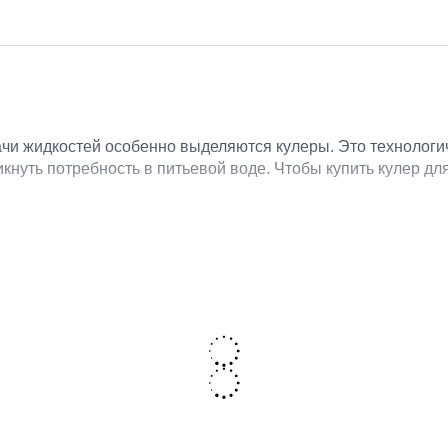
чи жидкостей особенно выделяются кулеры. Это технологи
никнуть потребность в питьевой воде. Чтобы купить кулер 
идности и особенности
диспенсеры – приспособления для дозированной водоразд
шую, а функциональные устройства еще способны ее нагрет
мый популярный литраж для закупки и хранения минерально
ды. Цена формируется за счет целого ряда критериев: