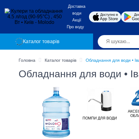
Доставка
води
Доступно в
До
App Store
Goo
Акції
Про воду
Каталог товарів
Головна
Каталог товарів
Обладнання для води • Ів
Обладнання для води • Ів
АКСЕ
ОБЛ
ПОМПИ ДЛЯ ВОДИ