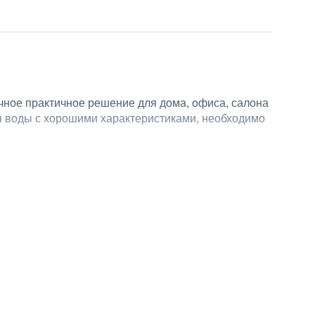
чное практичное решение для дома, офиса, салона
для воды с хорошими характеристиками, необходимо
ачи. Обычный диспенсер или помпа только
ь или охладить. Такая техника приспособлена под
й или очищенной воды.