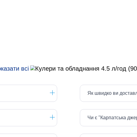
альную температуру напитка. Она составляет от 80 до 99 гр
ике) или термоэлектрической системы (понижает температу
. Горячая вода изолирована от холодной. Они никак не сопр
ния, озонирования или обеззараживания.
льзы и комфорта, стоит обратить внимание на аксессуары и
казати всі
 Держатель для одноразовых стаканчиков упростит использо
гигиеничный и простой, в общественных местах предпочтит
Як швидко ви достав
ющих для
18,9-литровых бутылей
вы найдете в онлайн-мага
раны, ручки-переноски, полочки и многое другое. Мы помо
Чи є "Карпатська дж
олить жажду. Поэтому и в общественных помещениях, и дом