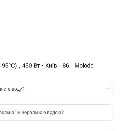
адусов тепла. Охлаждение происходит за счет
ру до 12° С путем прохождения токов по замкнутой
икасаются и не влияют друг на друга. Также
 детали, которые идут в комплекте. Поддон для
вание посуды и не даст ей испачкаться. Имеет
ельнее использовать именно его.
ляєте воду?
зине
MOLODO
. В каталоге представлены
жем выбрать кулер для воды, цена которого вас
ерельна" мінеральною водою?
а востребованы всевозможные устройства для