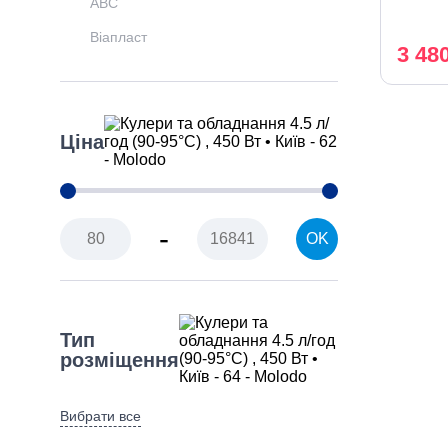
АВС
Віапласт
3 48
Ціна
-
OK
Тип
розміщення
Вибрати все