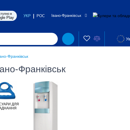
ступно в
Івано-Франківськ
УКР
РОС
gle Play
Ув
ано-Франківськ
ано-Франківськ
СУАРИ ДЛЯ
АДНАННЯ