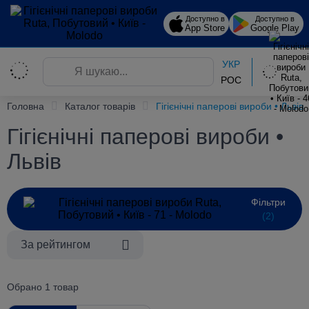
Доступно в
Доступно в
App Store
Google Play
УКР
РОС
Головна
Каталог товарів
Гігієнічні паперові вироби • Львів
Гігієнічні паперові вироби •
Львів
Фільтри
(2)
За рейтингом
Обрано 1 товар