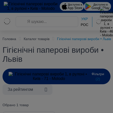
Доступно в
Доступно в
App Store
Google Play
УКР
РОС
Головна
Каталог товарів
Гігієнічні паперові вироби • Львів
Гігієнічні паперові вироби •
Львів
Фільтри
(2)
За рейтингом
Обрано 1 товар