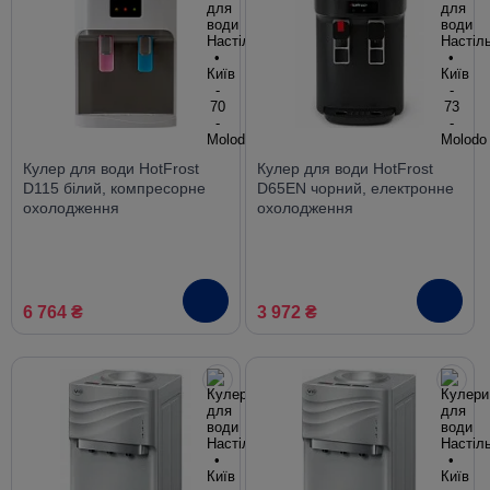
Кулер для води HotFrost
Кулер для води HotFrost
D115 білий, компресорне
D65EN чорний, електронне
охолодження
охолодження
6 764 ₴
3 972 ₴