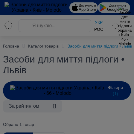
Доступно в
Доступно в
App Store
Google Play
УКР
РОС
Головна
Каталог товарів
Засоби для миття підлоги • Львів
Засоби для миття підлоги •
Львів
Фільтри
(1)
За рейтингом
Обрано 1 товар