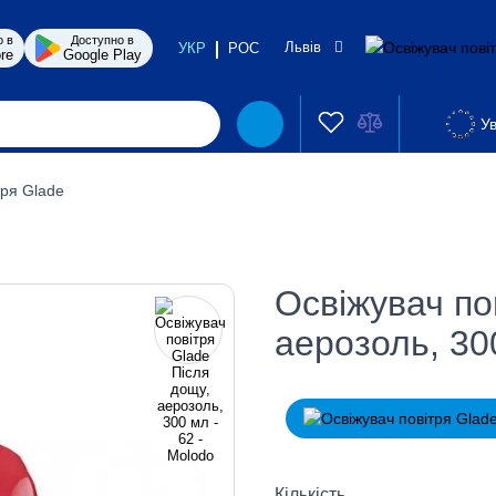
о в
Доступно в
Львів
УКР
РОС
re
Google Play
Ув
тря Glade
Освіжувач по
аерозоль, 30
Кількість