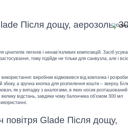
lade Після дощу, аерозоль, 3
я цінителів легенів і ненав'язливих композицій. Засіб усува
астосування, тому підійде не тільки для санвузла, але і всіє
 використання: виробник відмовився від ковпачка і розроби
збоку, а зручна кнопка для розпилення кошти – зверху. Бі
ювач, як у випадку з аналогами, в яких носик розташований
 велику відстань, завдяки чому балончика об'ємом 300 мл
використанні.
 повітря Glade Після дощу,