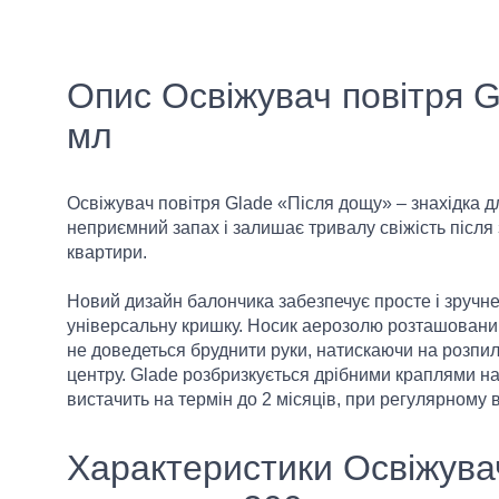
Опис Освіжувач повітря G
мл
Освіжувач повітря Glade «Після дощу» – знахідка дл
неприємний запах і залишає тривалу свіжість після з
квартири.
Новий дизайн балончика забезпечує просте і зручне
універсальну кришку. Носик аерозолю розташований 
не доведеться бруднити руки, натискаючи на розпил
центру. Glade розбризкується дрібними краплями на
вистачить на термін до 2 місяців, при регулярному 
Характеристики Освіжувач