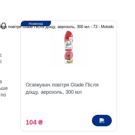
00
Новинка
є
ї
в
Освіжувач повітря Glade Після
льше
дощу, аерозоль, 300 мл
 по
104 ₴