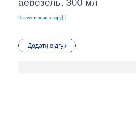
аерозоль, 300 мл
Показати опис товару
Бренд
Штрихкод
Додати відгук
Різновид товару
Об'єм (літри)
Тип освіжувача
Аромат
Країна-виробник