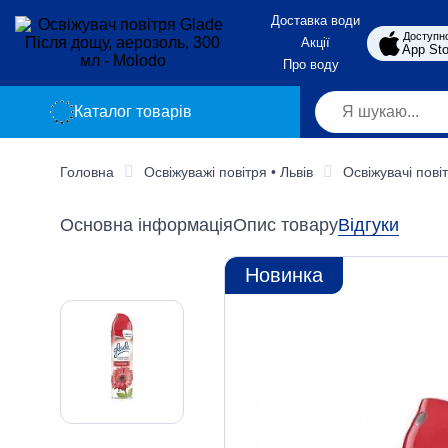
Доставка води
Доступн
Акції
App Sto
Про воду
Каталог товарів
Головна
Освіжуважі повітря • Львів
Освіжувачі пові
Основна інформація
Опис товару
Відгуки
Новинка