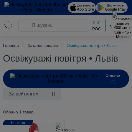
Доступно в
Доступно в
App Store
Google Play
УКР
РОС
Головна
Каталог товарів
Освіжуважі повітря • Львів
Освіжуважі повітря • Львів
Фільтри
(1)
За рейтингом
Обрано 1 товар
Новинка