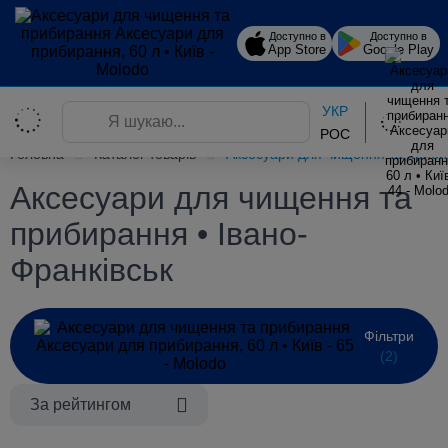
Доступно в
Доступно в
App Store
Google Play
УКР
РОС
Головна
Каталог товарів
Аксесуари для чищення та прибир
Аксесуари для чищення та
прибирання • Івано-
Франківськ
Фільтри
(2)
За рейтингом