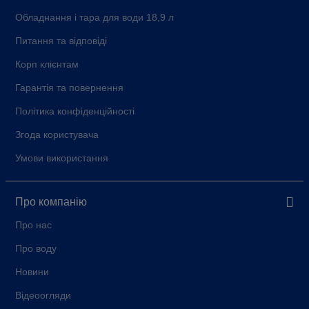
Обладнання і тара для води 18,9 л
Засоби для прибирання та, загалом, будь-які
Питання та відповіді
господарські товари з сайту доступні до замовлення з
відправленням до всіх населених пунктів України Новою
Корп клієнтам
Поштою. Ми також відправляємо господарські товари
Гарантія та повернення
кур'єрською доставкою товар в такі міста: Львів, Київ,
Івано-Франківськ, Луцьк та їх області. Доставка
Політика конфіденційності
господарських товарів також можлива прямо в офіс
Згода користувача
разом з доставкою води та інших товарів, які можна
замовити на нашому сайті.
Умови використання
Про компанію
Про нас
Про воду
Новини
Відеоогляди