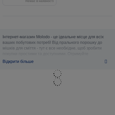
Немає в наявності
Інтернет-магазин Molodo - це ідеальне місце для всіх
ваших побутових потреб! Від прального порошку до
мішків для сміття - тут є все необхідне, щоб зробити
покупки простими та доступними. Отримуйте
високоякісні товари з доставкою прямо до ваших дверей
Відкрити більше
- незалежно від того, де ви знаходитесь: вдома чи на
роботі - щоб ви могли зосередитися на тому, що дійсно
має значення.
Господарські товари для дому та
офісу
У нашому господарському магазині ви знайдете все: від
прибирального обладнання та хімікатів до рішень для