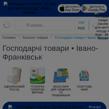
Доступно в
Доступно в
App Store
Google Play
УКР
РОС
Головна
Каталог товарів
Господарчі товари • Івано-Франкі
Господарчі товари • Івано-
Франківськ
ОДНОРАЗОВИЙ
ГІГІЄНІЧНІ
АКСЕСУАРИ
ПОБУТОВА
ПОСУД
ПАПЕРОВІ
ДЛЯ ЧИЩЕННЯ
ХІМІЯ
ВИРОБИ
ТА
ПРИБИРАННЯ
Фільтри