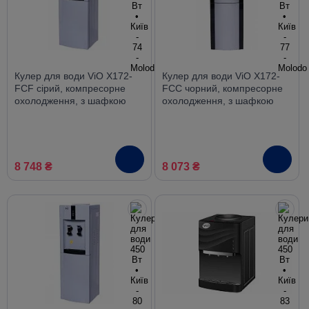
Кулер для води ViO X172-
Кулер для води ViO X172-
FCF сірий, компресорне
FCC чорний, компресорне
охолодження, з шафкою
охолодження, з шафкою
8 748 ₴
8 073 ₴