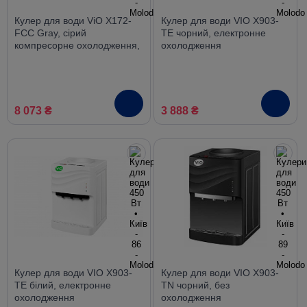
Кулер для води ViO X172-
Кулер для води VIO X903-
FCC Gray, сірий
TE чорний, електронне
компресорне охолодження,
охолодження
з шафкою
8 073 ₴
3 888 ₴
Кулер для води VIO X903-
Кулер для води VIO X903-
TE білий, електронне
TN чорний, без
охолодження
охолодження