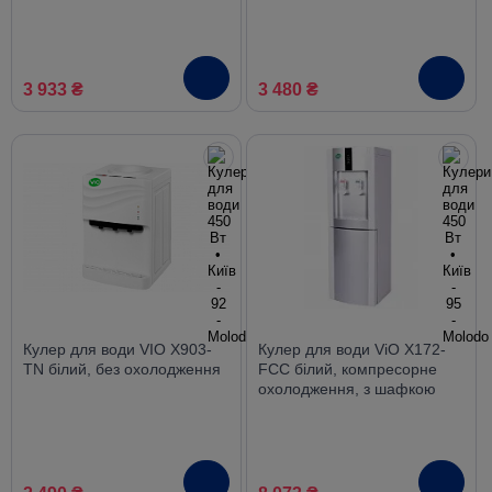
3 933 ₴
3 480 ₴
Кулер для води VIO X903-
Кулер для води ViO X172-
TN білий, без охолодження
FCC білий, компресорне
охолодження, з шафкою