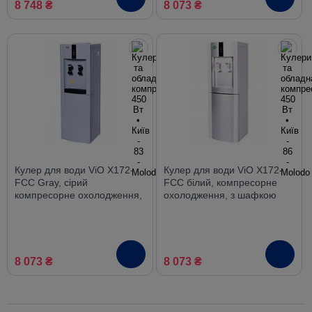
8 748 ₴
8 073 ₴
Кулер для води ViO X172-
Кулер для води ViO X172-
FCC Gray, сірий
FCC білий, компресорне
компресорне охолодження,
охолодження, з шафкою
з шафкою
8 073 ₴
8 073 ₴