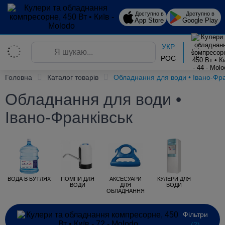
Доступно в
Доступно в
App Store
Google Play
УКР
РОС
Головна
Каталог товарів
Обладнання для води • Івано-Фра
Обладнання для води •
Івано-Франківськ
ВОДА В БУТЛЯХ
ПОМПИ ДЛЯ
АКСЕСУАРИ
КУЛЕРИ ДЛЯ
ВОДИ
ДЛЯ
ВОДИ
ОБЛАДНАННЯ
Фільтри
(2)