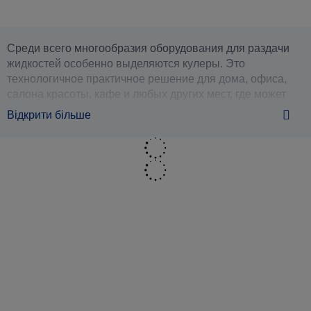
Среди всего многообразия оборудования для раздачи
жидкостей особенно выделяются кулеры. Это
технологичное практичное решение для дома, офиса,
салона красоты, кафе и любых других мест, где может
возникнуть потребность в питьевой воде. Чтобы купить
Відкрити більше
кулер для воды с хорошими характеристиками,
необходимо разобраться, какими бывают эти устройства.
Кулер для питьевой воды:
разновидности и особенности
Кулерами называют многофункциональные водные
диспенсеры – приспособления для дозированной
водораздачи. Обычный диспенсер или помпа только
перекачивают жидкость из большей емкости в меньшую,
а функциональные устройства еще способны ее нагреть
или охладить. Такая техника приспособлена под