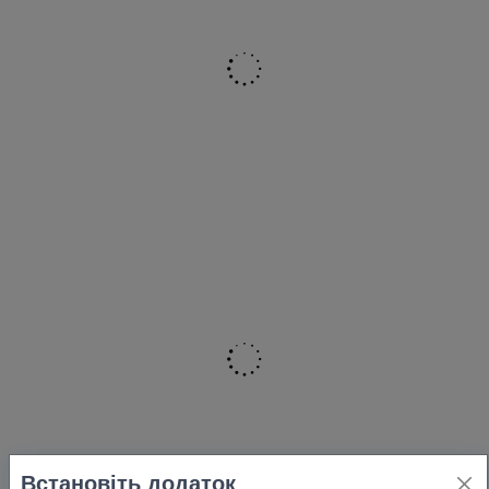
стандартные бутыли объемом
18,9 литров
. Это самый
популярный литраж для закупки и хранения
минеральной или очищенной воды.
Существует огромное разнообразие кулеров для воды.
Цена формируется за счет целого ряда критериев:
имя бренда;
качество изделия;
габариты;
материал изготовления;
тип установки;
способ загрузки;
функционал;
производительность
Встановіть додаток
комплектация;