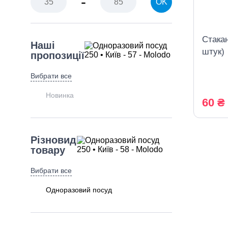
-
OK
Стака
Наші
штук)
пропозиції
Вибрати все
Новинка
60 ₴
Різновид
товару
Вибрати все
Одноразовий посуд