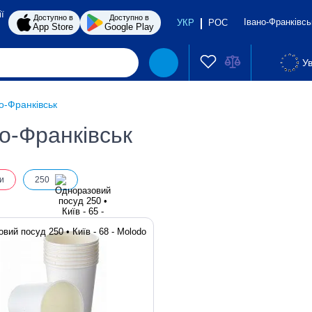
ї
Доступно в
Доступно в
Івано-Франківс
УКР
РОС
App Store
Google Play
Ув
о-Франківськ
о-Франківськ
и
250