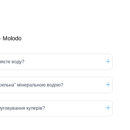
ляєте воду?
ерельна" мінеральною водою?
луговування кулерів?