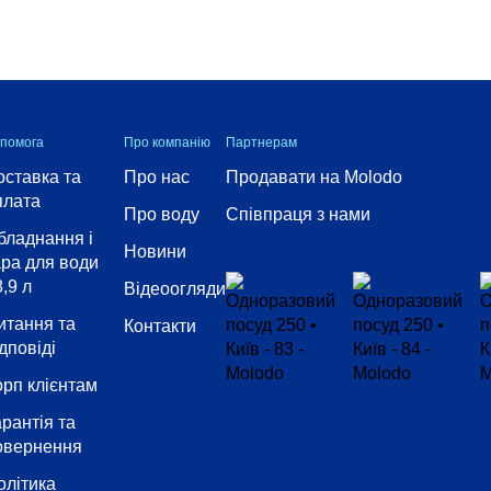
помога
Про компанію
Партнерам
оставка та
Про нас
Продавати на Molodo
плата
Про воду
Співпраця з нами
бладнання і
Новини
ара для води
,9 л
Відеоогляди
итання та
Контакти
дповіді
орп клієнтам
арантія та
овернення
олітика