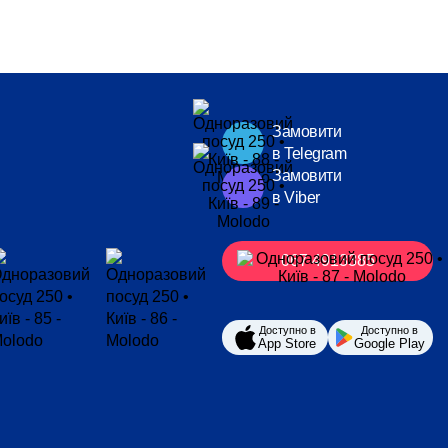
Замовити
в Telegram
Замовити
в Viber
067 4913385
Доступно в
Доступно в
App Store
Google Play