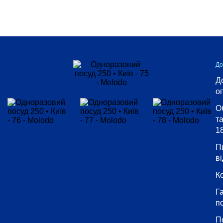
До
Д
о
О
т
18
П
ві
К
Г
п
П