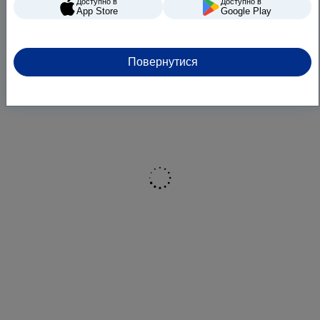
Доступно в
Доступно в
App Store
Google Play
Бренд
JURA
Глибина, см
44.5
Висота, см
32.3
Повернутися
Ширина, см
27.1
Вага, кг
9.4
КОЛІР
Чорний
Штрихкод
7610917154937
ДОДАТКОВО
Інтелектуальна система
попереднього нагрівання, JURA
Cockpit з індикатором статусу
обслуговування, Wi-Fi-з'єднання
з домашньою мережею, Функція
Лунго одним дотиком на кнопку/
One-Touch Lungo, Функція одним
натисканням кнопки One-Touch,
Процес імпульсної екстракції
(P.E.P.®), 3D-технологія
заварювання кави, Відділення