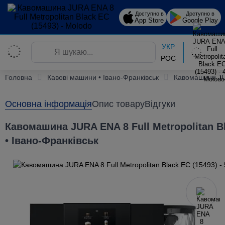
Доступно в
Доступно в
App Store
Google Play
УКР
РОС
Головна
Кавові машини • Івано-Франківськ
Кавомашини J
Основна інформація
Опис товару
Відгуки
Кавомашина JURA ENA 8 Full Metropolitan Bl
• Івано-Франківськ