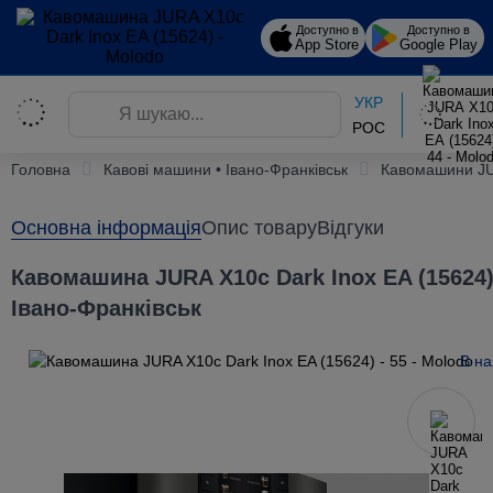
Доступно в
Доступно в
App Store
Google Play
УКР
РОС
Головна
Кавові машини • Івано-Франківськ
Кавомашини J
Основна інформація
Опис товару
Відгуки
Кавомашина JURA X10c Dark Inox EA (15624)
Івано-Франківськ
В на