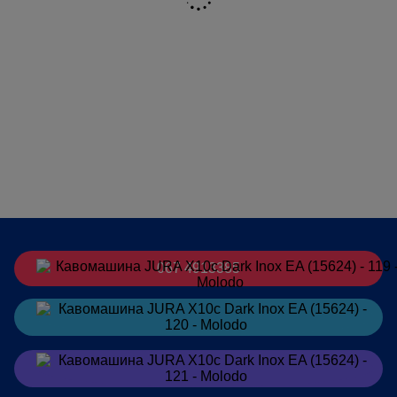
PROPERTY_INDYVIDUALNO_PROGRAMOVANA_TEMPERATURA_GARYAC
3 Рівні
ДИСПЛЕЙ
Кольоровий
Довжина мережевого шнура, м
1,2
КОНТЕЙНЕР ДЛЯ КАВОВИХ
40
ВІДХОДІВ (ПОРЦІЇ)
Сила струму, A
10
Потужність, Вт
1450
Напруга, В
230 В ~
Потужність у режимі очікування,
< 0.5
Вт
067 4913385
ОБ'ЄМ БУНКЕРА ДЛЯ ВОДИ, Л
2,5
PROPERTY_REGULOVANYY_PO_VYSOTI_SHYRYNI_KOMBINOVANYY_DO
63 - 150 / -
Замовити
в Telegram
PROPERTY_INDYVIDUALNO_PROGRAMOVANA_TEMPERATURA_MOLOK
3 Рівні
Замовити
в Viber
ОБ’ЄМ КОНТЕЙНЕРА ДЛЯ
500
ЗЕРЕН, Г