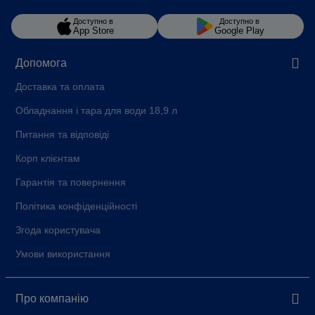
ДІАГОНАЛЬ ДИСПЛЕЯ
3.5
Доступно в
Доступно в
App Store
Google Play
СТАЦІОНАРНЕ ПІДКЛЮЧЕННЯ
G 3/8"
ДО ВОДОПРОВОДУ
Допомога
Галузі застосування
Офісні приміщення, Їдальні,
Доставка та оплата
Конференц-холи та виставкові
центри, Зони для відпочинку
Обладнання і тара для води 18,9 л
РЕКОМЕНДОВАНА
100
Питання та відповіді
МАКСИМАЛЬНА ДОБОВА
ПРОДУКТИВНІСТЬ
Корп клієнтам
Країна-виробник
Швейцарія
Гарантія та повернення
Політика конфіденційності
Згода користувача
Умови використання
Про компанію