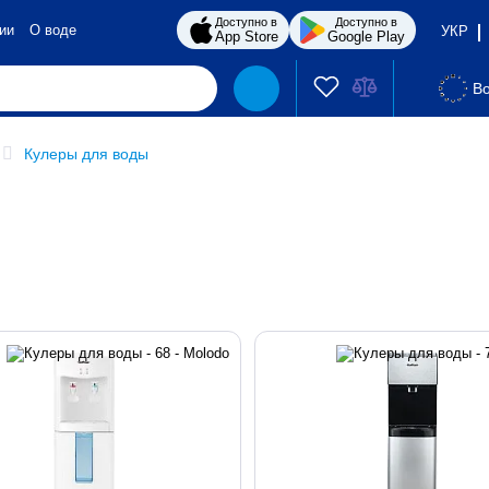
Доступно в
Доступно в
ии
О воде
УКР
App Store
Google Play
Во
Кулеры для воды