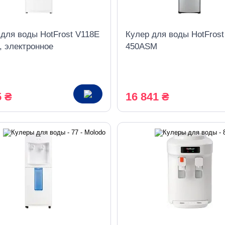
 для воды HotFrost V118E
Кулер для воды HotFrost
, электронное
450ASM
дение
5 ₴
16 841 ₴