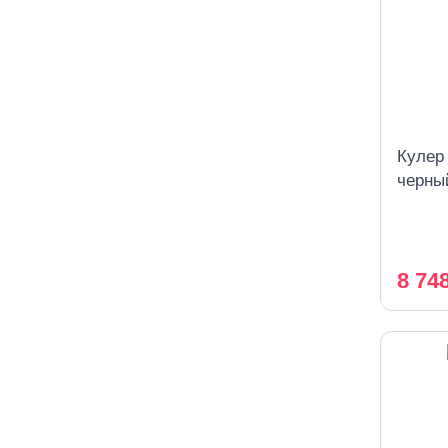
Кулер
черны
охлаж
8 74