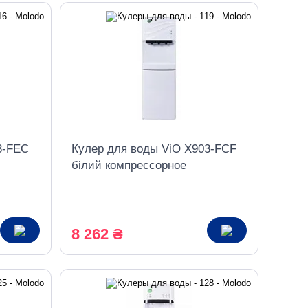
3-FEC
Кулер для воды ViO X903-FCF
білий компрессорное
ком
охлаждение, с холодильником
8 262 ₴