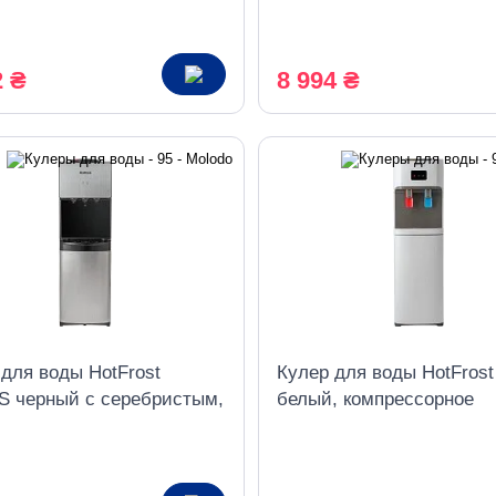
охлаждение
2 ₴
8 994 ₴
 для воды HotFrost
Кулер для воды HotFrost
S черный с серебристым,
белый, компрессорное
ессорное охлаждение
охлаждение