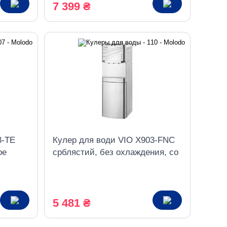
7 399 ₴
3-TE
Кулер для води VIO X903-FNC
ое
срблястий, без охлаждения, со
шкафчиком
5 481 ₴