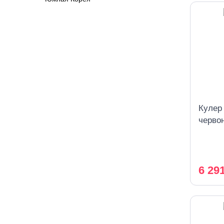
Кулер
черво
охлаж
6 29