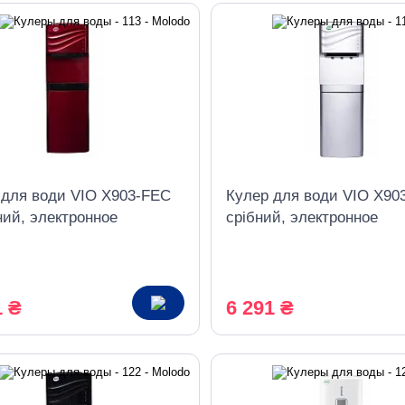
 для води VIO X903-FEC
Кулер для води VIO X90
ний, электронное
срібний, электронное
дение, со шкафчиком
охлаждение, со шкафчи
1 ₴
6 291 ₴