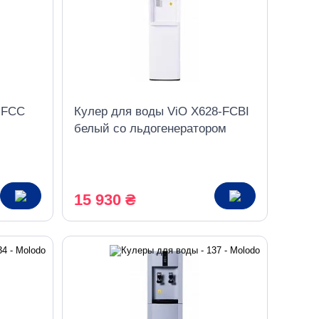
-FCC
Кулер для воды ViO X628-FCBI
белый со льдогенератором
рузка
компрессорный нижняя загрузка
15 930 ₴