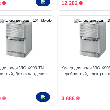
2 ₴
12 282 ₴
 для води VIO X903-TN
Кулер для води VIO X90
ристый, без охлаждения
серебристый, электронн
охлаждение
0 ₴
3 888 ₴