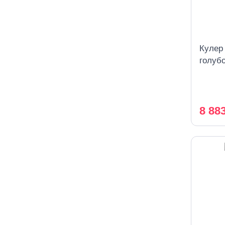
Кулер
голуб
охлаж
8 88