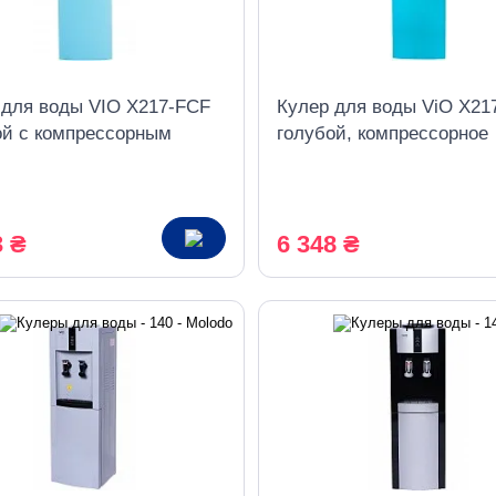
 для воды VIO Х217-FCF
Кулер для воды ViO X21
ой с компрессорным
голубой, компрессорное
дением и холодильником
охлаждение со шкафчик
3 ₴
6 348 ₴