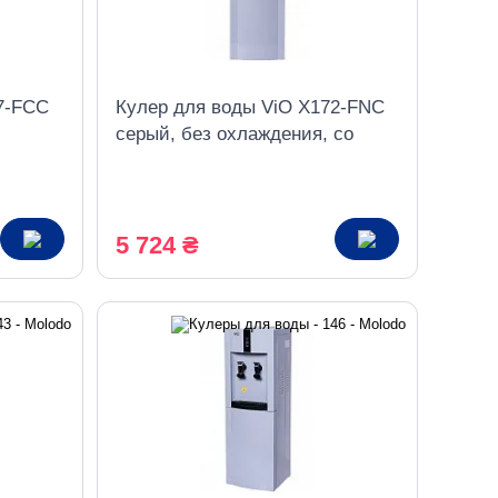
7-FCC
Кулер для воды ViO X172-FNC
серый, без охлаждения, со
ом
шкафчиком
5 724 ₴