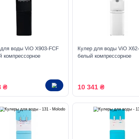
 для воды ViO X903-FCF
Кулер для воды ViO X62
й компрессорное
белый компрессорное
дение, с холодильником
охлаждение верхняя заг
со шкафчиком
8 ₴
10 341 ₴