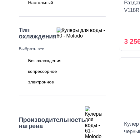
Раздат
Настольный
V118R
Тип
охлаждения
3 25
Выбрать все
Без охлаждения
копрессорное
электронное
Производительность
Кулер
нагрева
черны
охлаж