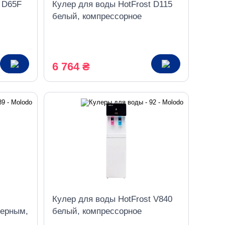
t D65F
Кулер для воды HotFrost D115
белый, компрессорное
охлаждение
6 764 ₴
Кулер для воды HotFrost V840
черным,
белый, компрессорное
орное
охлаждение