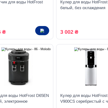
чик для воды HotFrost
Кулер для воды HotFros
белый, без охлаждения
6 ₴
3 002 ₴
 для воды HotFrost D65EN
Кулер для воды HotFrost
й, электронное
V900CS серебристый с 
дение
со шкафчиком, компресс