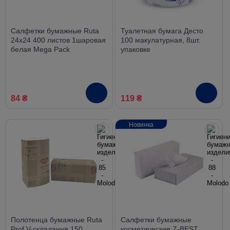
Салфетки бумажные Ruta
Туалетная бумага Десто
24х24 400 листов 1шаровая
100 макулатурная, 8шт.
белая Mega Pack
упаковке
84 ₴
119 ₴
Новинка
Полотенца бумажные Ruta
Салфетки бумажные
Prof V-складання 150
косметические Z-BEST