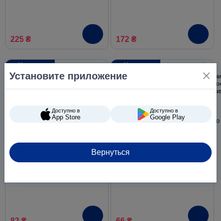
225 ₴
172 ₴
Новинка
Новинка
Установите приложение
Доступно в
Доступно в
App Store
Google Play
Вернуться
Бумага туалетная Ruta
Бумага туалетная Ruta Kids
Ecolo 150 отрывов 2 слоя 8
4 рулона 2 слоя 150
рулонов белая
отрывов белая с тиснением
82 ₴
66 ₴