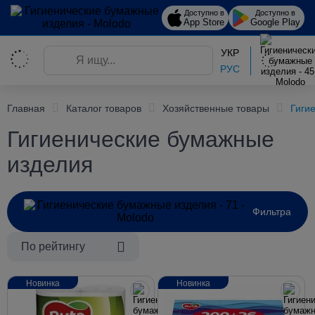
Доступно в
Доступно в
App Store
Google Play
УКР
РУС
Главная
Каталог товаров
Хозяйственные товары
Гиги
Гигиенические бумажные
изделия
Фильтра
По рейтингу
Новинка
Новинка