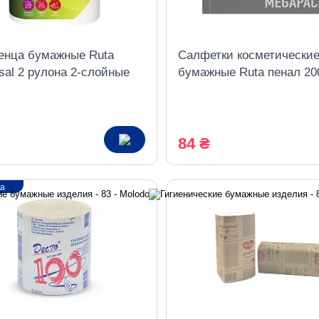
енца бумажные Ruta
Салфетки косметически
sal 2 рулона 2-слойные
бумажные Ruta пенал 20
листов Family Рack
84 ₴
ка