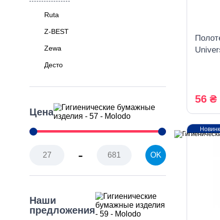
Ruta
Z-BEST
Полот
Zewa
Univer
белые
Десто
56 ₴
Цена
Новин
-
OK
Наши
предложения