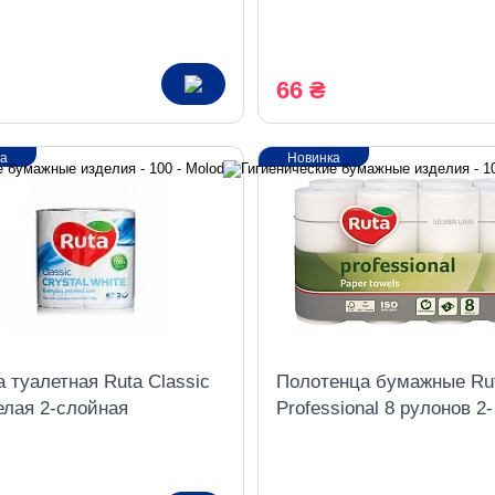
а белые
листов 2 слоя 3 штуки
66 ₴
ка
Новинка
 туалетная Ruta Classic
Полотенца бумажные Ru
елая 2-слойная
Professional 8 рулонов 2-
слойные белые