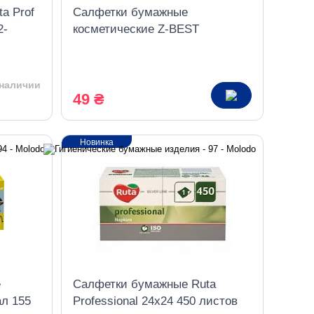
a Prof
Салфетки бумажные
2-
косметические Z-BEST
22,5*19,5см 2 слоя 80шт в
картонной упаковке
 наличии
49 ₴
Новинка
е
Салфетки бумажные Ruta
ал 155
Professional 24х24 450 листов