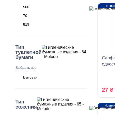
Новин
500
70
819
Тип
туалетной
бумаги
Салфе
однос
Выбрать все
листо
Бытовая
27 ₴
Тип
Новин
сожения