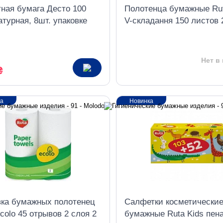
тная бумага Десто 100
Полотенца бумажные Rut
турная, 8шт. упаковке
V-складання 150 листов 
слойные белые
Нет в
₴
ка
Новинка
вка бумажных полотенец
Салфетки косметически
colo 45 отрывов 2 слоя 2
бумажные Ruta Kids пен