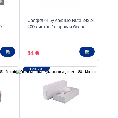
е
Салфетки бумажные Ruta 24х24
0
400 листов 1шаровая белая
Mega Pack
84 ₴
Новинка