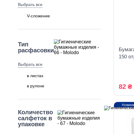
Выбрать все
V-сложение
Тип
Бумага
расфасовки
150 от
белая
Выбрать все
в листах
82 ₴
в рулоне
Новин
Количество
салфеток в
упаковке