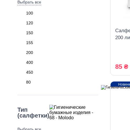
Выбрать все
100
120
Салфе
150
200 ли
155
банкет
200
400
85 ₴
450
80
Новин
Тип
(салфетки)
Выбрать все