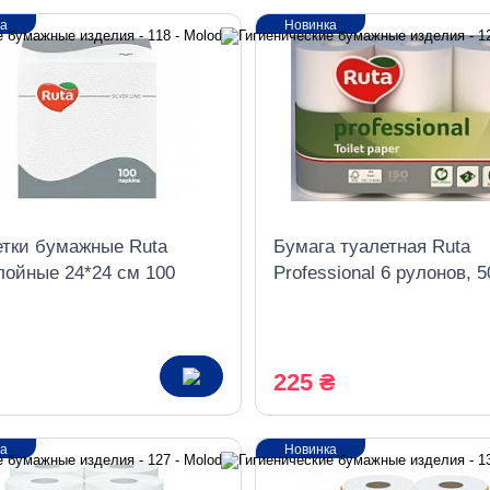
ка
Новинка
тки бумажные Ruta
Бумага туалетная Ruta
лойные 24*24 см 100
Professional 6 рулонов, 5
в белые
метров, 2 слоя, белый
225 ₴
ка
Новинка