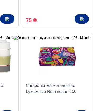
1шаровая белая
75 ₴
ta
Салфетки косметические
бумажные Ruta пенал 150
листов