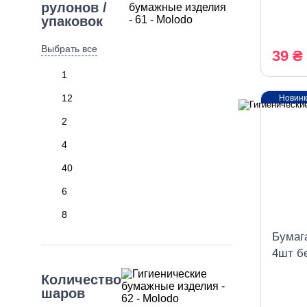
рулон
рулонов /
упаковок
Выбрать все
39 ₴
1
12
Новин
2
4
40
6
8
Бумага
4шт б
Количество
шаров