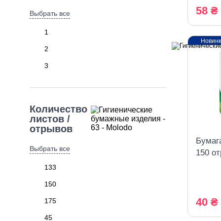
58 ₴
Выбрать все
1
Новин
2
3
Количество
листов /
отрывов
Бумага
Выбрать все
150 от
белая
133
150
40 ₴
175
45