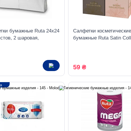
тки бумажные Ruta 24х24
Салфетки косметически
стов, 2 шаровая,
бумажные Ruta Satin Coll
ная, белая
пенал 80 листов, 2 слоя
59 ₴
ка