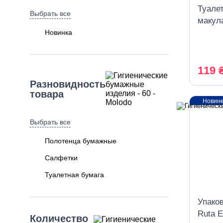
Туале
Выбрать все
макула
Новинка
119 
Разновидность
товара
Новин
Выбрать все
Полотенца бумажные
Салфетки
Туалетная бумага
Упако
Ruta E
Количество